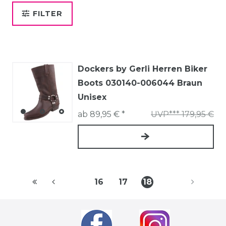
FILTER
Dockers by Gerli Herren Biker
Boots 030140-006044 Braun
Unisex
ab 89,95 € *
UVP*** 179,95 €
16
17
18