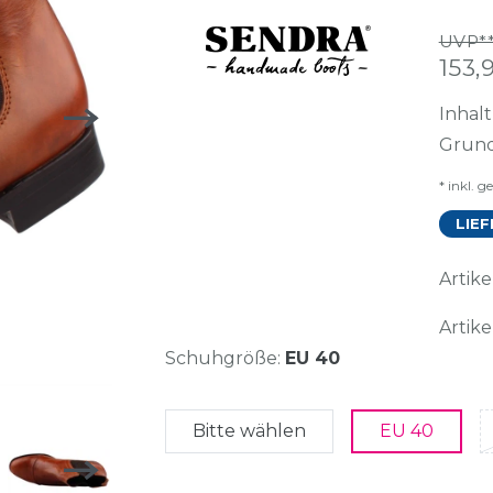
UVP**
153
Inhal
Grund
* inkl. g
LIEF
Arti
Artike
Schuhgröße:
EU 40
Bitte wählen
EU 40