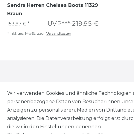
Sendra Herren Chelsea Boots 11329
Braun
UVP*** 219,95 €
153,97 € *
*
inkl. ges. MwSt.
zzgl.
Versandkosten
Wir verwenden Cookies und ähnliche Technologien 
personenbezogene Daten von Besucher:innen unserer
* Alle Preise inkl. gesetzl. Mehrwertsteuer zzgl.
Vers
Anzeigen zu personalisieren, Medien von Drittanbie
** Lieferung innerhalb von Deutschland in 1-3 Werk
analysieren. Die Datenverarbeitung erfolgt erst durch
*** Unverbindliche Preisempfehlung des Herstellers
die wir in den Einstellungen benennen.