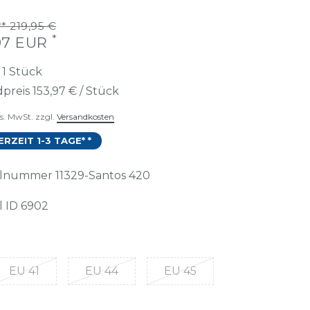
* 219,95 €
*
,97 EUR
t
1
Stück
preis
153,97 € / Stück
es. MwSt. zzgl.
Versandkosten
ERZEIT 1-3 TAGE* *
kelnummer
11329-Santos 420
l ID
6902
EU 41
EU 44
EU 45