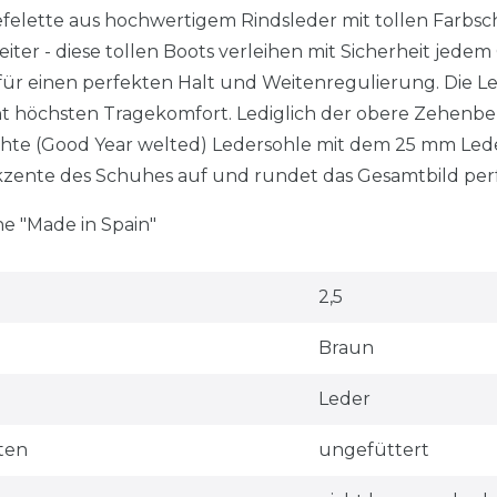
efelette aus hochwertigem Rindsleder mit tollen Farbsc
iter - diese tollen Boots verleihen mit Sicherheit jedem 
ür einen perfekten Halt und Weitenregulierung. Die L
t höchsten Tragekomfort. Lediglich der obere Zehenbere
hte (Good Year welted) Ledersohle mit dem 25 mm Lede
kzente des Schuhes auf und rundet das Gesamtbild perf
e "Made in Spain"
2,5
Braun
Leder
ten
ungefüttert