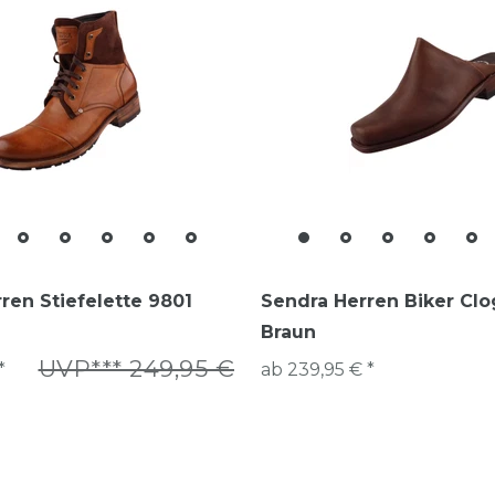
ren Stiefelette 9801
Sendra Herren Biker Cl
Braun
UVP*** 249,95 €
*
ab 239,95 € *