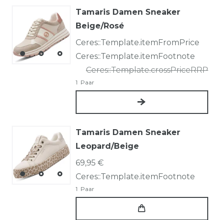
Tamaris Damen Sneaker
Beige/Rosé
Ceres::Template.itemFromPrice
Ceres::Template.itemFootnote
Ceres::Template.crossPriceRRP
1
Paar
Tamaris Damen Sneaker
Leopard/Beige
69,95 €
Ceres::Template.itemFootnote
1
Paar