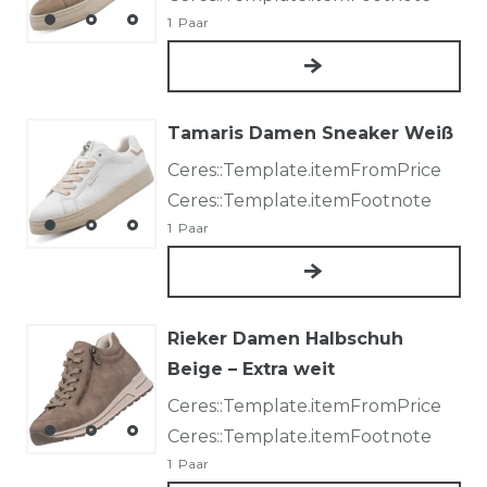
1
Paar
Tamaris Damen Sneaker Weiß
Ceres::Template.itemFromPrice
Ceres::Template.itemFootnote
1
Paar
Rieker Damen Halbschuh
Beige – Extra weit
Ceres::Template.itemFromPrice
Ceres::Template.itemFootnote
1
Paar