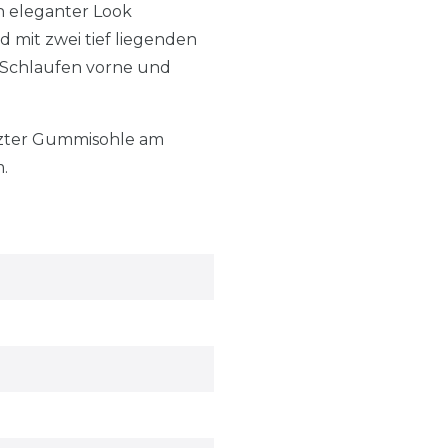
n eleganter Look
d mit zwei tief liegenden
 Schlaufen vorne und
etzter Gummisohle am
.