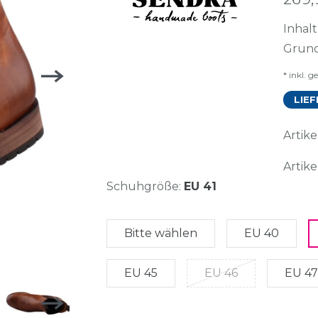
Inhal
Grund
* inkl. g
LIEF
Arti
Artike
Schuhgröße:
EU 41
Bitte wählen
EU 40
EU 45
EU 46
EU 47