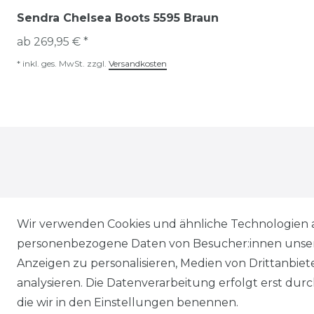
Sendra Chelsea Boots 5595 Braun
ab 269,95 € *
*
inkl. ges. MwSt.
zzgl.
Versandkosten
Wir verwenden Cookies und ähnliche Technologien 
* Alle Preise inkl. gesetzl. Mehrwertsteuer zzgl.
Vers
personenbezogene Daten von Besucher:innen unserer
** Lieferung innerhalb von Deutschland in 1-3 Werk
Anzeigen zu personalisieren, Medien von Drittanbie
*** Unverbindliche Preisempfehlung des Herstellers
analysieren. Die Datenverarbeitung erfolgt erst durch
die wir in den Einstellungen benennen.