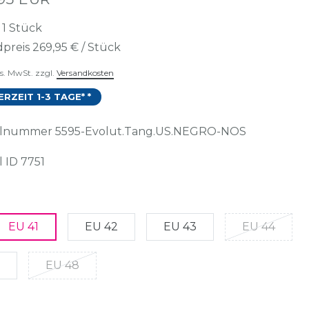
t
1
Stück
preis
269,95 € / Stück
es. MwSt. zzgl.
Versandkosten
ERZEIT 1-3 TAGE* *
kelnummer
5595-Evolut.Tang.US.NEGRO-NOS
l ID
7751
EU 41
EU 42
EU 43
EU 44
EU 48