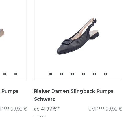
k Pumps
Rieker Damen Slingback Pumps
Schwarz
P*** 59,95 €
ab 41,97 € *
UVP*** 59,95 €
1
Paar