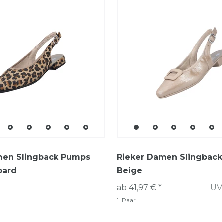
men Slingback Pumps
Rieker Damen Slingbac
pard
Beige
ab 41,97 € *
UV
1
Paar