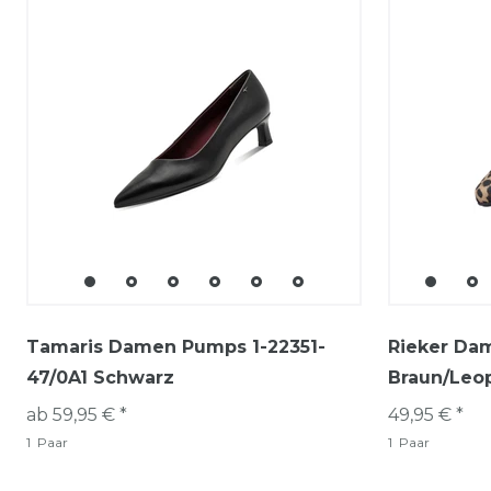
Tamaris Damen Pumps 1-22351-
Rieker Da
47/0A1 Schwarz
Braun/Leo
ab 59,95 € *
49,95 € *
1
Paar
1
Paar