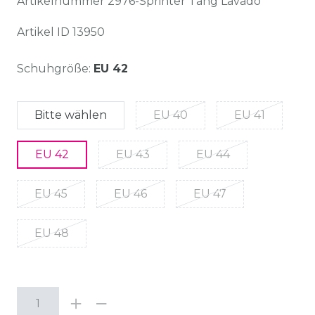
Artikelnummer
2976-Sprinter Tang Lavado
Artikel ID
13950
Schuhgröße:
EU 42
Bitte wählen
EU 40
EU 41
EU 42
EU 43
EU 44
EU 45
EU 46
EU 47
EU 48