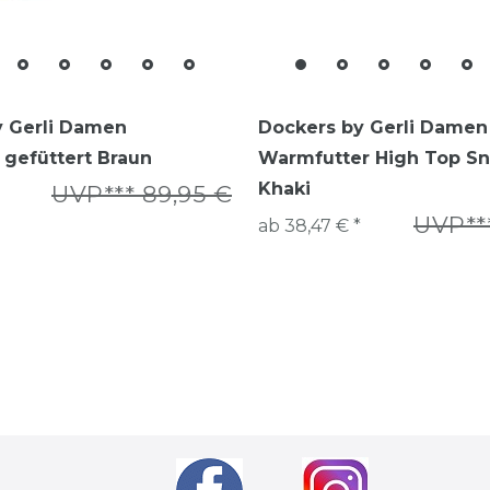
y Gerli Damen
Dockers by Gerli Damen
e gefüttert Braun
Warmfutter High Top S
Khaki
UVP*** 89,95 €
UVP**
ab 38,47 € *