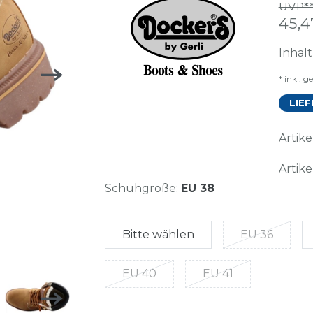
UVP**
45,
Inhal
* inkl. g
LIEF
Arti
Artike
Schuhgröße:
EU 38
Bitte wählen
EU 36
EU 40
EU 41