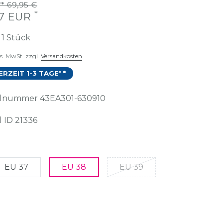
* 69,95 €
*
47 EUR
t
1
Stück
es. MwSt. zzgl.
Versandkosten
ERZEIT 1-3 TAGE* *
kelnummer
43EA301-630910
l ID
21336
EU 37
EU 38
EU 39