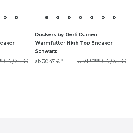
Dockers by Gerli Damen
neaker
Warmfutter High Top Sneaker
Schwarz
* 54,95 €
UVP*** 54,95 €
ab 38,47 € *