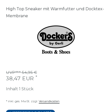
High Top Sneaker mit Warmfutter und Docktex-
Membrane
UVP*** 54,95 €
*
38,47 EUR
Inhalt
1
Stück
* inkl. ges. MwSt. zzgl.
Versandkosten