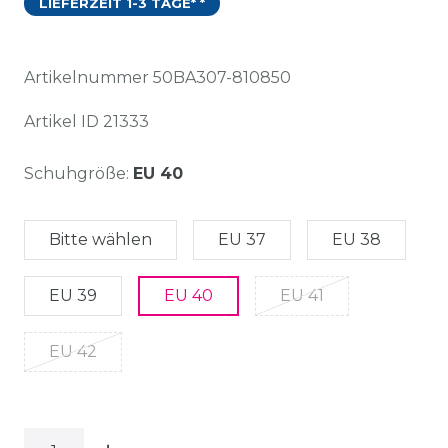
LIEFERZEIT 1-3 TAGE* *
Artikelnummer
50BA307-810850
Artikel ID
21333
Schuhgröße:
EU 40
Bitte wählen
EU 37
EU 38
EU 39
EU 40
EU 41
EU 42