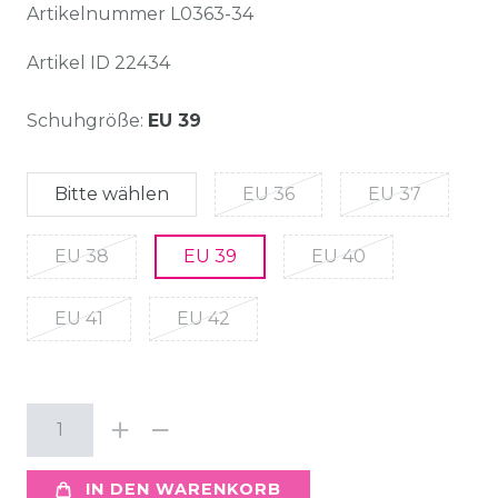
Artikelnummer
L0363-34
Artikel ID
22434
Schuhgröße:
EU 39
Bitte wählen
EU 36
EU 37
EU 38
EU 39
EU 40
EU 41
EU 42
IN DEN WARENKORB