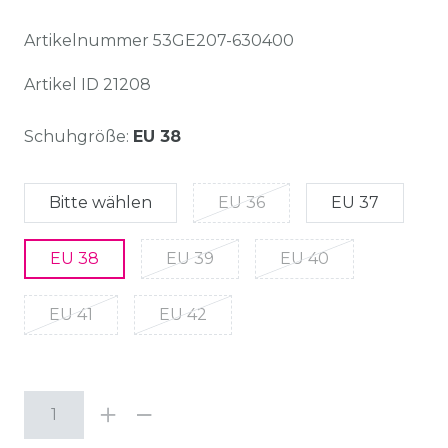
Artikelnummer
53GE207-630400
Artikel ID
21208
Schuhgröße:
EU 38
Bitte wählen
EU 36
EU 37
EU 38
EU 39
EU 40
EU 41
EU 42