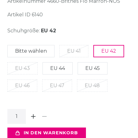
Artikelnummer
4660-Britnes Flo Marron-NOS
Artikel ID
6140
Schuhgröße:
EU 42
Bitte wählen
EU 41
EU 42
EU 43
EU 44
EU 45
EU 46
EU 47
EU 48
IN DEN WARENKORB