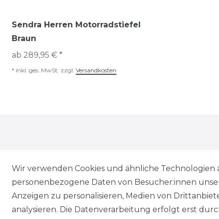
Sendra Herren Motorradstiefel
Braun
ab 289,95 € *
*
inkl. ges. MwSt.
zzgl.
Versandkosten
Wir verwenden Cookies und ähnliche Technologien 
personenbezogene Daten von Besucher:innen unserer
* Alle Preise inkl. gesetzl. Mehrwertsteuer zzgl.
Vers
Anzeigen zu personalisieren, Medien von Drittanbie
** Lieferung innerhalb von Deutschland in 1-3 Werk
analysieren. Die Datenverarbeitung erfolgt erst durch
*** Unverbindliche Preisempfehlung des Herstellers