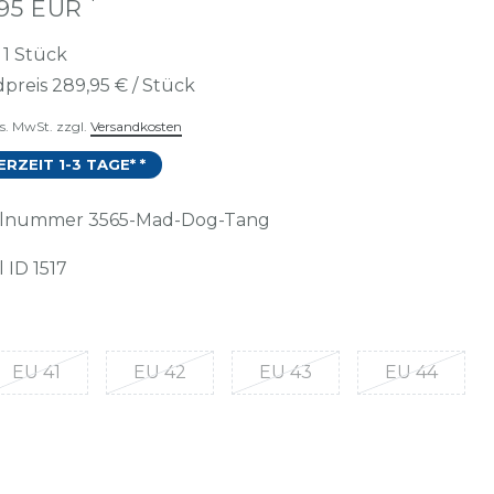
*
,95 EUR
t
1
Stück
preis
289,95 € / Stück
es. MwSt. zzgl.
Versandkosten
ERZEIT 1-3 TAGE* *
kelnummer
3565-Mad-Dog-Tang
l ID
1517
EU 41
EU 42
EU 43
EU 44