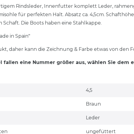
tigem Rindsleder, Innenfutter komplett Leder, rahme
sohle für perfekten Halt. Absatz ca. 4,5cm. Schafthöhe c
am Schaft. Die Boots haben eine Stahlkappe.
ade in Spain"
dukt, daher kann die Zeichnung & Farbe etwas von den F
el fallen eine Nummer größer aus, wählen Sie dem 
4,5
Braun
Leder
ten
ungefüttert