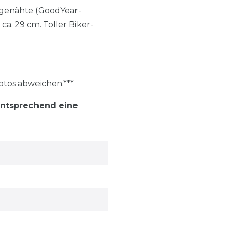
ngenähte (GoodYear-
a. 29 cm. Toller Biker-
otos abweichen.***
entsprechend eine