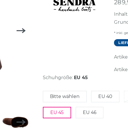
289
Inhal
Grund
* inkl. g
LIEF
Arti
Artike
Schuhgröße:
EU 45
Bitte wählen
EU 40
EU 45
EU 46