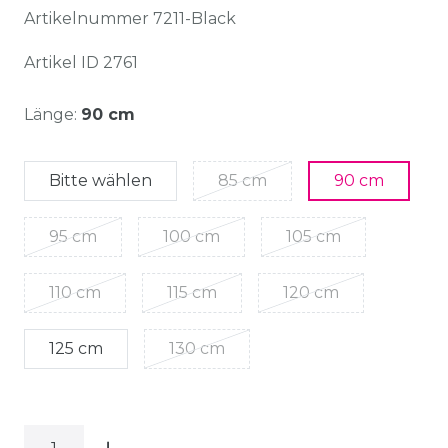
Artikelnummer
7211-Black
Artikel ID
2761
Länge:
90 cm
Bitte wählen
85 cm
90 cm
95 cm
100 cm
105 cm
110 cm
115 cm
120 cm
125 cm
130 cm