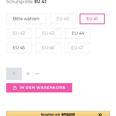
Schuhgröße:
EU 41
Bitte wählen
EU 40
EU 41
EU 42
EU 43
EU 44
EU 45
EU 46
EU 47
IN DEN WARENKORB