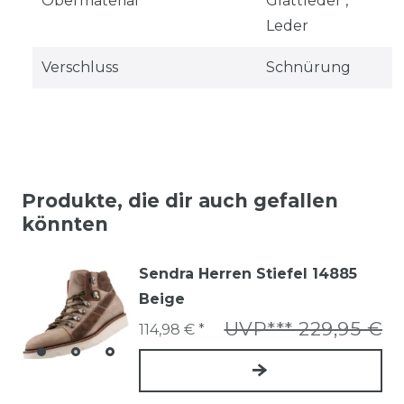
Obermaterial
Glattleder ,
Leder
Verschluss
Schnürung
Produkte, die dir auch gefallen
könnten
Sendra Herren Stiefel 14885
Beige
UVP*** 229,95 €
114,98 € *