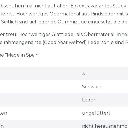
lbschuhen mal nicht auffallen! Ein extravagantes Stück 
en ist. Hochwertiges Obermaterial aus Rindsleder mit t
Seitlich sind tiefliegende Gummizüge eingesetzt die den
ier treu: Hochwertiges Glattleder als Obermaterial, In
ie rahmengenähte (Good Year welted) Ledersohle sind 
e "Made in Spain"
3
Schwarz
Leder
ten
ungefüttert
en
nicht herausnehmb