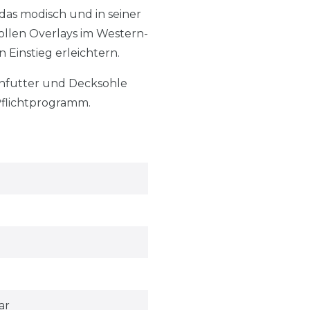
das modisch und in seiner
ollen Overlays im Western-
 Einstieg erleichtern.
nenfutter und Decksohle
Pflichtprogramm.
ar