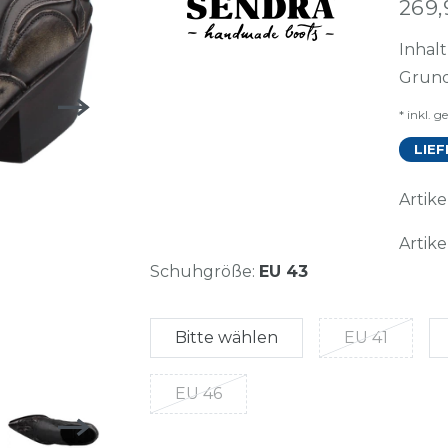
269
Inhal
Grund
* inkl. g
LIEF
Arti
Artike
Schuhgröße:
EU 43
Bitte wählen
EU 41
EU 46