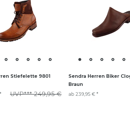
ren Stiefelette 9801
Sendra Herren Biker Cl
Braun
UVP*** 249,95 €
*
ab 239,95 € *