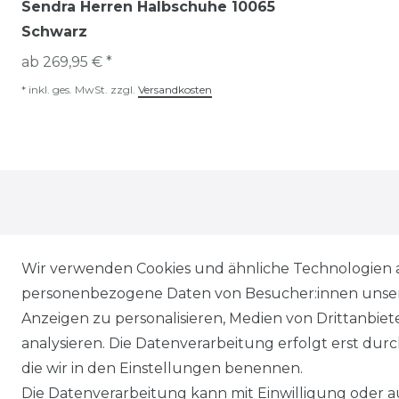
Sendra Herren Halbschuhe 10065
Schwarz
ab 269,95 € *
*
inkl. ges. MwSt.
zzgl.
Versandkosten
Wir verwenden Cookies und ähnliche Technologien 
personenbezogene Daten von Besucher:innen unserer
* Alle Preise inkl. gesetzl. Mehrwertsteuer zzgl.
Vers
Anzeigen zu personalisieren, Medien von Drittanbie
** Lieferung innerhalb von Deutschland in 1-3 Werk
analysieren. Die Datenverarbeitung erfolgt erst durch
*** Unverbindliche Preisempfehlung des Herstellers
die wir in den Einstellungen benennen.
Die Datenverarbeitung kann mit Einwilligung oder au