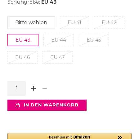
Schuhgröße:
EU 43
Bitte wählen
EU 41
EU 42
EU 43
EU 44
EU 45
EU 46
EU 47
IN DEN WARENKORB