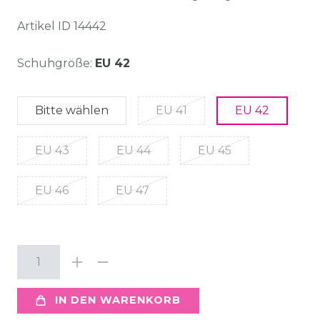
Artikel ID
14442
Schuhgröße:
EU 42
Bitte wählen
EU 41
EU 42
EU 43
EU 44
EU 45
EU 46
EU 47
IN DEN WARENKORB