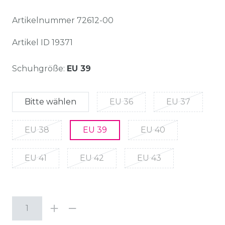
Artikelnummer
72612-00
Artikel ID
19371
Schuhgröße:
EU 39
Bitte wählen
EU 36
EU 37
EU 38
EU 39
EU 40
EU 41
EU 42
EU 43