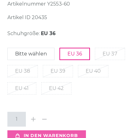
Artikelnummer
Y2553-60
Artikel ID
20435
Schuhgröße:
EU 36
Bitte wählen
EU 36
EU 37
EU 38
EU 39
EU 40
EU 41
EU 42
IN DEN WARENKORB