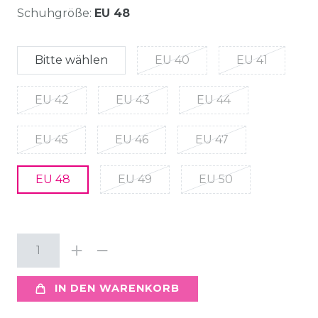
Schuhgröße:
EU 48
Bitte wählen
EU 40
EU 41
EU 42
EU 43
EU 44
EU 45
EU 46
EU 47
EU 48
EU 49
EU 50
IN DEN WARENKORB