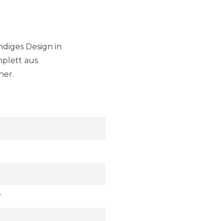
endiges Design in
mplett aus
her.
r