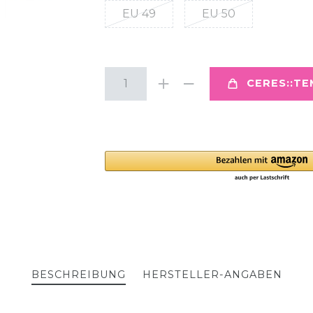
EU 49
EU 50
CERES::T
BESCHREIBUNG
HERSTELLER-ANGABEN