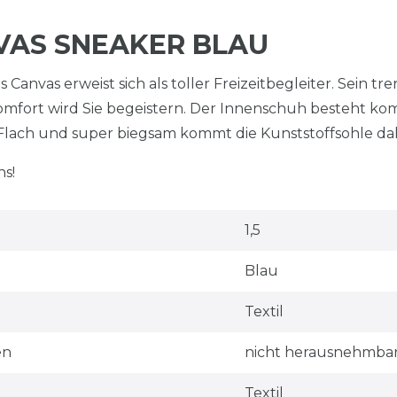
VAS SNEAKER BLAU
 Canvas erweist sich als toller Freizeitbegleiter. Sein tr
mfort wird Sie begeistern. Der Innenschuh besteht ko
 Flach und super biegsam kommt die Kunststoffsohle da
ns!
1,5
Blau
Textil
en
nicht herausnehmba
Textil