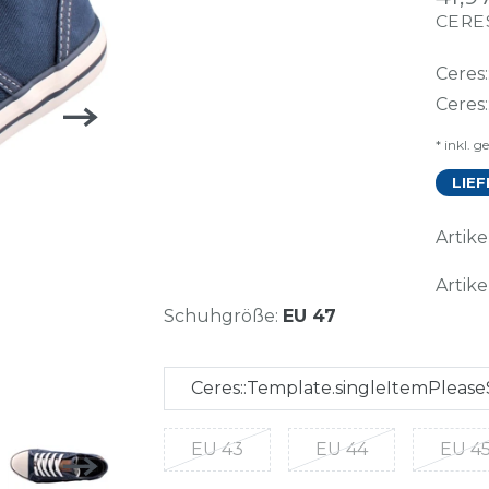
CERE
Ceres
Ceres
* inkl. g
LIEF
Arti
Artike
Schuhgröße:
EU 47
Ceres::Template.singleItemPlease
EU 43
EU 44
EU 4