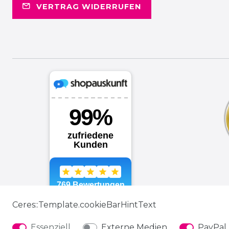
VERTRAG WIDERRUFEN
Ceres::Template.cookieBarHintText
Essenziell
Externe Medien
PayPal