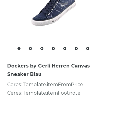
Dockers by Gerli Herren Canvas
Sneaker Blau
Ceres::Template.itemFromPrice
Ceres::Template.itemFootnote