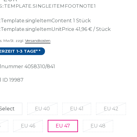
S::TEMPLATE.SINGLEITEMFOOTNOTE1
::Template.singleItemContent
1
Stück
::Template.singleItemUnitPrice
41,96 € / Stück
es. MwSt. zzgl.
Versandkosten
ERZEIT 1-3 TAGE* *
kelnummer
4058310/841
l ID
19987
Select
EU 40
EU 41
EU 42
5
EU 46
EU 47
EU 48