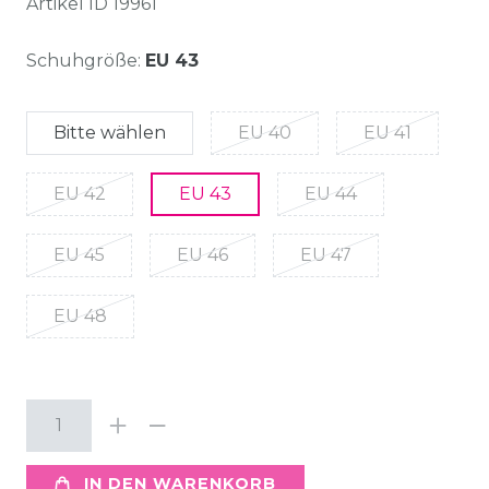
Artikel ID
19961
Schuhgröße:
EU 43
Bitte wählen
EU 40
EU 41
EU 42
EU 43
EU 44
EU 45
EU 46
EU 47
EU 48
IN DEN WARENKORB