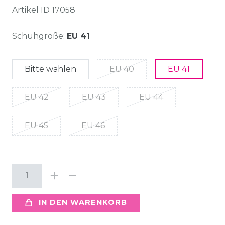
Artikel ID
17058
Schuhgröße:
EU 41
Bitte wählen
EU 40
EU 41
EU 42
EU 43
EU 44
EU 45
EU 46
IN DEN WARENKORB