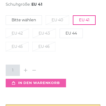
Schuhgröße:
EU 41
Bitte wählen
EU 40
EU 41
EU 42
EU 43
EU 44
EU 45
EU 46
IN DEN WARENKORB