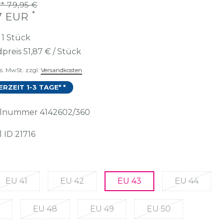
* 79,95 €
*
87 EUR
t
1
Stück
preis
51,87 € / Stück
es. MwSt. zzgl.
Versandkosten
ERZEIT 1-3 TAGE* *
kelnummer
4142602/360
l ID
21716
EU 41
EU 42
EU 43
EU 44
EU 48
EU 49
EU 50