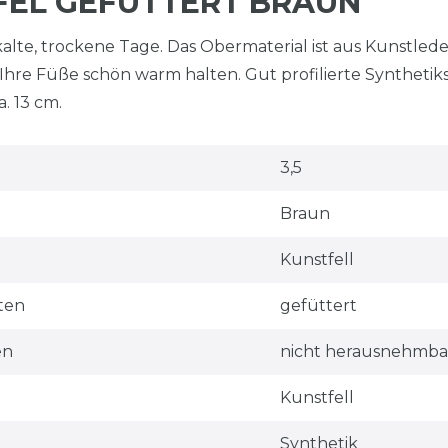
FEL GEFÜTTERT BRAUN
kalte, trockene Tage. Das Obermaterial ist aus Kunstled
Ihre Füße schön warm halten. Gut profilierte Synthetik
. 13 cm.
3,5
Braun
Kunstfell
ten
gefüttert
en
nicht herausnehmba
Kunstfell
Synthetik