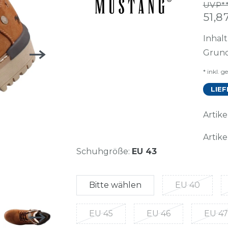
UVP**
51,
Inhal
Grund
* inkl. g
LIEF
Arti
Artike
Schuhgröße:
EU 43
Bitte wählen
EU 40
EU 45
EU 46
EU 47