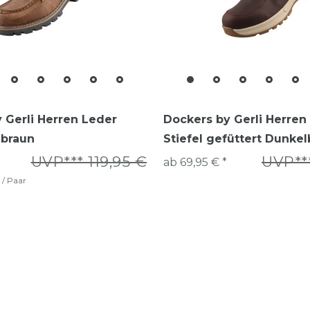
 Gerli Herren Leder
Dockers by Gerli Herren
lbraun
Stiefel gefüttert Dunke
UVP*** 119,95 €
UVP**
ab 69,95 € *
 / Paar