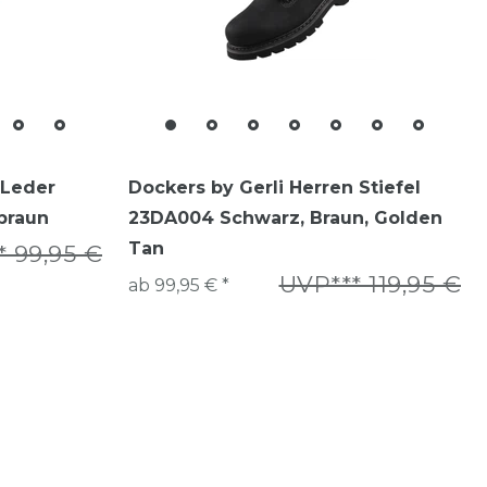
 Leder
Dockers by Gerli Herren Stiefel
lbraun
23DA004 Schwarz, Braun, Golden
Tan
* 99,95 €
UVP*** 119,95 €
ab 99,95 € *