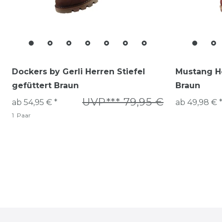
Dockers by Gerli Herren Stiefel
Mustang He
gefüttert Braun
Braun
UVP*** 79,95 €
ab 54,95 € *
ab 49,98 € 
1
Paar
Zuletzt angesehen Artikel