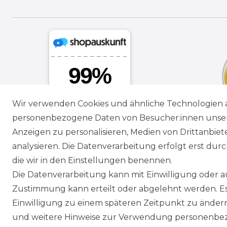
*
inkl. ges. MwSt.
zzgl.
Versandkosten
Wir verwenden Cookies und ähnliche Technologien 
personenbezogene Daten von Besucher:innen unserer
* Alle Preise inkl. gesetzl. Mehrwertsteuer zzgl.
Vers
Anzeigen zu personalisieren, Medien von Drittanbie
** Lieferung innerhalb von Deutschland in 1-3 Werk
analysieren. Die Datenverarbeitung erfolgt erst durch
*** Unverbindliche Preisempfehlung des Herstellers
die wir in den Einstellungen benennen.
Die Datenverarbeitung kann mit Einwilligung oder au
Zustimmung kann erteilt oder abgelehnt werden. Es 
Service
Einwilligung zu einem späteren Zeitpunkt zu änder
Versand & Zahlung
und weitere Hinweise zur Verwendung personenbez
Retoure