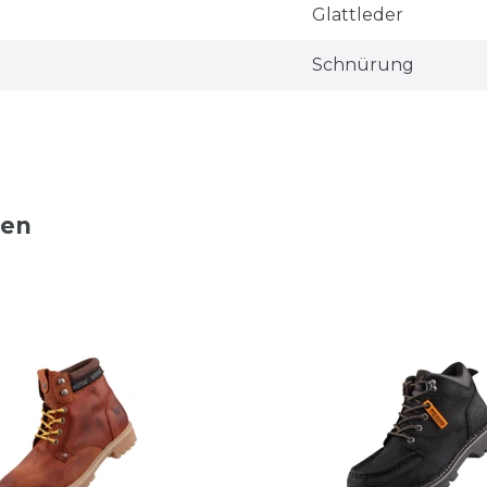
Glattleder
Schnürung
ten