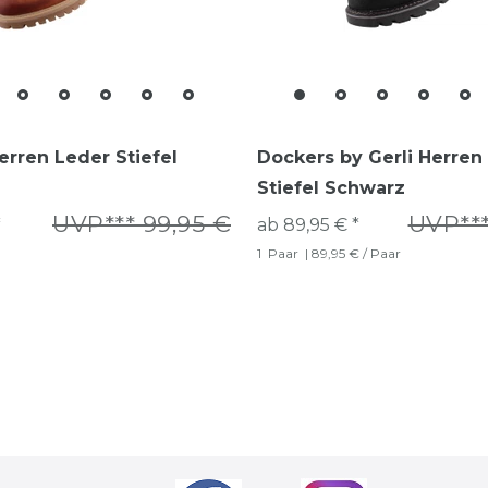
rren Leder Stiefel
Dockers by Gerli Herren
Stiefel Schwarz
UVP*** 99,95 €
UVP***
*
ab 89,95 € *
1
Paar
| 89,95 € / Paar