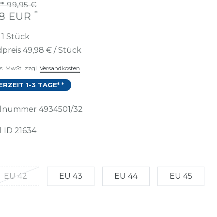
* 99,95 €
*
98 EUR
t
1
Stück
preis
49,98 € / Stück
es. MwSt. zzgl.
Versandkosten
ERZEIT 1-3 TAGE* *
kelnummer
4934501/32
l ID
21634
EU 42
EU 43
EU 44
EU 45