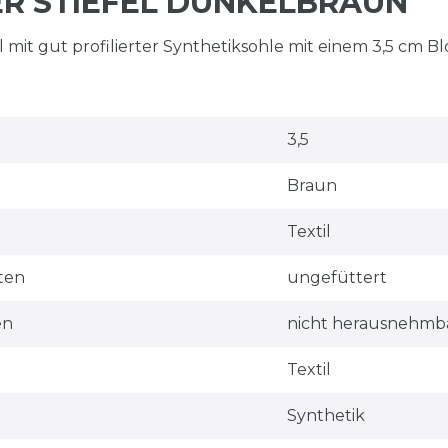
R STIEFEL DUNKELBRAUN
 mit gut profilierter Synthetiksohle mit einem 3,5 cm B
3,5
Braun
Textil
ten
ungefüttert
en
nicht herausnehmb
Textil
Synthetik