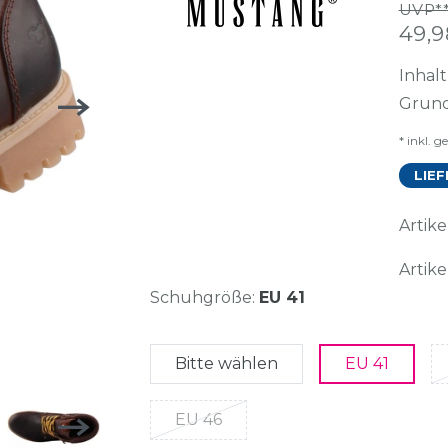
UVP**
49,
Inhal
Grund
* inkl. g
LIEF
Arti
Artike
Schuhgröße:
EU 41
Bitte wählen
EU 41
EU 46