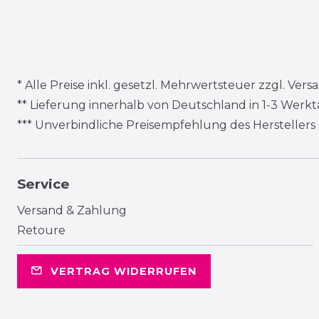
Mustang Herren Leder Stiefel
Dunkelbraun
UVP*** 99,95 €
ab 49,98 € *