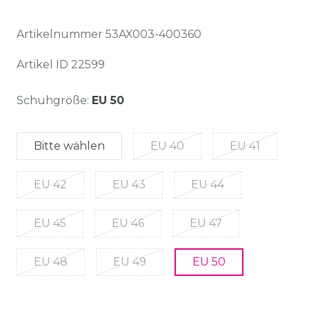
Artikelnummer
53AX003-400360
Artikel ID
22599
Schuhgröße:
EU 50
Bitte wählen
EU 40
EU 41
EU 42
EU 43
EU 44
EU 45
EU 46
EU 47
EU 48
EU 49
EU 50