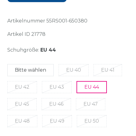
Artikelnummer
55RS001-650380
Artikel ID
21778
Schuhgröße:
EU 44
Bitte wählen
EU 40
EU 41
EU 42
EU 43
EU 44
EU 45
EU 46
EU 47
EU 48
EU 49
EU 50