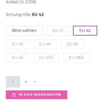
Artikel ID
21398
Schuhgröße:
EU 42
Bitte wählen
EU 41
EU 42
EU 43
EU 44
EU 45
EU 46
EU 47.5
EU 48.5
IN DEN WARENKORB