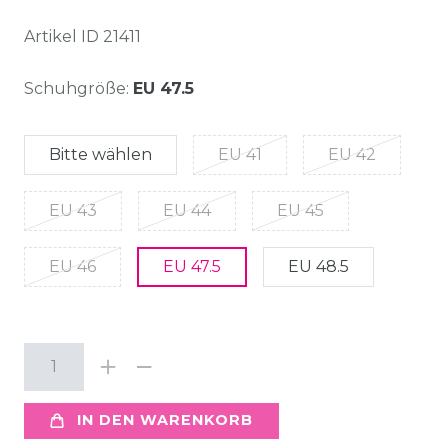
Artikel ID
21411
Schuhgröße:
EU 47.5
Bitte wählen
EU 41
EU 42
EU 43
EU 44
EU 45
EU 46
EU 47.5
EU 48.5
IN DEN WARENKORB