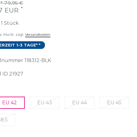
* 79,95 €
*
97 EUR
t
1
Stück
es. MwSt. zzgl.
Versandkosten
ERZEIT 1-3 TAGE* *
kelnummer
118312-BLK
l ID
21927
EU 42
EU 43
EU 44
EU 45
8.5