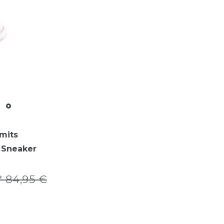
mits
Sneaker
 84,95 €