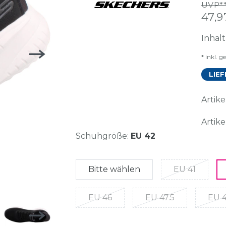
UVP**
47,
Inhal
* inkl. g
LIEF
Arti
Artike
Schuhgröße:
EU 42
Bitte wählen
EU 41
EU 46
EU 47.5
EU 4