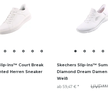
lip-ins™ Court Break
Skechers Slip-ins™ Sum
nted Herren Sneaker
Diamond Dream Damen 
Weiß
UVP***
ab 59,47 € *