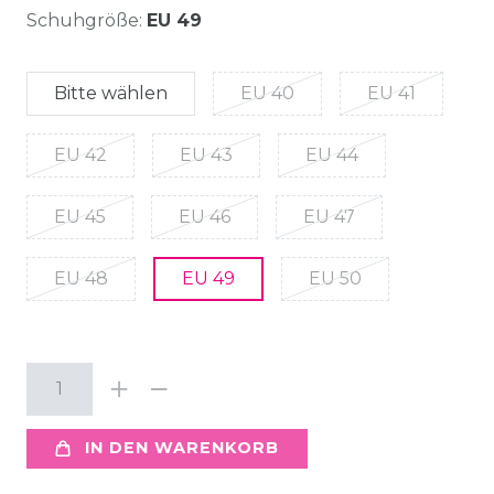
Schuhgröße:
EU 49
Bitte wählen
EU 40
EU 41
EU 42
EU 43
EU 44
EU 45
EU 46
EU 47
EU 48
EU 49
EU 50
IN DEN WARENKORB