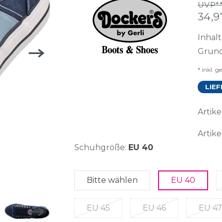
UVP**
34,
Inhal
Grund
* inkl. g
LIEF
Arti
Artike
Schuhgröße:
EU 40
Bitte wählen
EU 40
EU 45
EU 46
EU 47