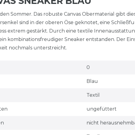
VAS SNEAKER BLAU
h den Sommer. Das robuste Canvas Obermaterial gibt di
ürsenkel sind in der oberen Öse geknotet, eine Schließ
ness extrem gestärkt. Durch eine textile Innenausstattun
 ein kombinationsfreudiger Sneaker entstanden. Der Einst
keit nochmals unterstreicht.
0
Blau
Textil
ten
ungefüttert
en
nicht herausnehmb