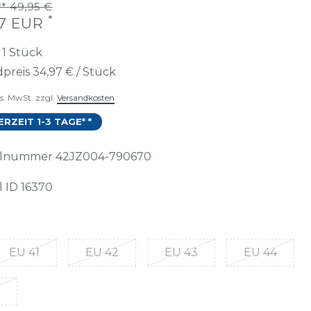
* 49,95 €
*
97 EUR
t
1
Stück
preis
34,97 € / Stück
es. MwSt. zzgl.
Versandkosten
ERZEIT 1-3 TAGE* *
kelnummer
42JZ004-790670
l ID
16370
EU 41
EU 42
EU 43
EU 44