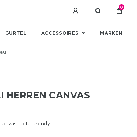
0
GÜRTEL
ACCESSOIRES
MARKEN
lau
I HERREN CANVAS
 Canvas - total trendy