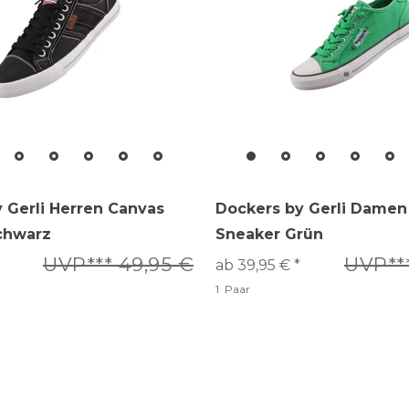
 Gerli Herren Canvas
Dockers by Gerli Damen
chwarz
Sneaker Grün
UVP*** 49,95 €
UVP***
ab 39,95 € *
1
Paar