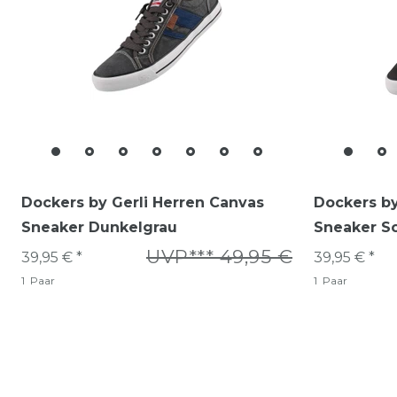
Dockers by Gerli Herren Canvas
Dockers by
Sneaker Dunkelgrau
Sneaker S
UVP*** 49,95 €
39,95 € *
39,95 € *
1
Paar
1
Paar