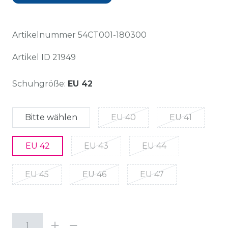
Artikelnummer
54CT001-180300
Artikel ID
21949
Schuhgröße:
EU 42
Bitte wählen
EU 40
EU 41
EU 42
EU 43
EU 44
EU 45
EU 46
EU 47