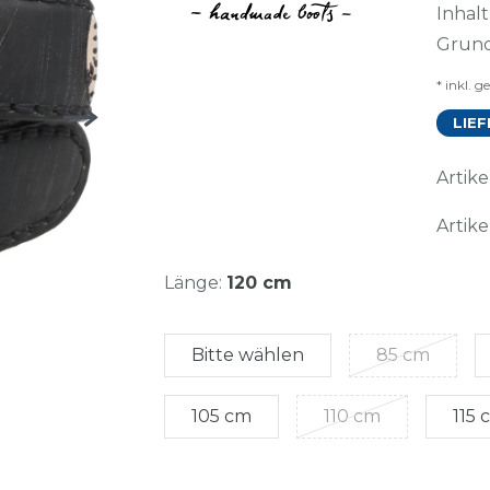
Inhal
Grund
* inkl. g
LIEF
Arti
Artike
Länge:
120 cm
Bitte wählen
85 cm
105 cm
110 cm
115 