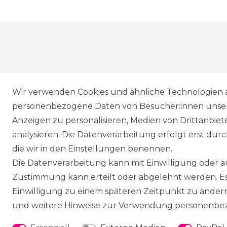
Wir verwenden Cookies und ähnliche Technologien 
* Alle Preise inkl. gesetzl. Mehrwertsteuer zzgl.
Vers
personenbezogene Daten von Besucher:innen unserer
** Lieferung innerhalb von Deutschland in 1-3 Werk
Anzeigen zu personalisieren, Medien von Drittanbie
*** Unverbindliche Preisempfehlung des Herstellers
analysieren. Die Datenverarbeitung erfolgt erst durch
die wir in den Einstellungen benennen.
Die Datenverarbeitung kann mit Einwilligung oder au
Service
Zustimmung kann erteilt oder abgelehnt werden. Es 
Versand & Zahlung
Einwilligung zu einem späteren Zeitpunkt zu änder
Retoure
und weitere Hinweise zur Verwendung personenbez