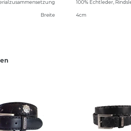
erialzusammensetzung
100% Echtleder, Rindsl
Breite
4cm
ten