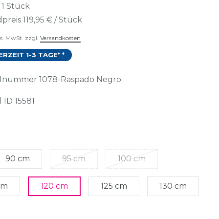
t
1
Stück
preis
119,95 € / Stück
es. MwSt. zzgl.
Versandkosten
ERZEIT 1-3 TAGE* *
kelnummer
1078-Raspado Negro
l ID
15581
90 cm
95 cm
100 cm
cm
120 cm
125 cm
130 cm