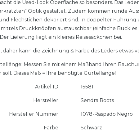
acht die Used-Look Oberfläche so besonders. Das Lede
 "verkratzten" Optik gestaltet. Zudem kommen runde Aus
und Flechstichen dekoriert sind. In doppelter Führun
e mittels Druckknöpfen austauschbar (einfache Buckles 
Der Lieferung liegt ein kleines Reisesäckchen bei.
t, daher kann die Zeichnung & Farbe des Leders etwas 
rtellänge: Messen Sie mit einem Maßband Ihren Bauchu
n soll. Dieses Maß = Ihre benötigte Gürtellänge!
Artikel ID
15581
Hersteller
Sendra Boots
Hersteller Nummer
1078-Raspado Negro
Farbe
Schwarz