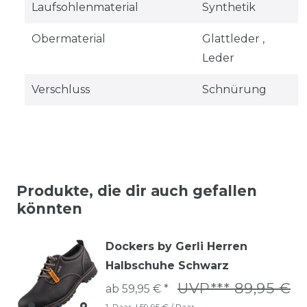
Laufsohlenmaterial
Synthetik
Obermaterial
Glattleder ,
Leder
Verschluss
Schnürung
Produkte, die dir auch gefallen
könnten
Dockers by Gerli Herren
Halbschuhe Schwarz
UVP*** 89,95 €
ab 59,95 € *
1
Paar
| 59,95 € / Paar