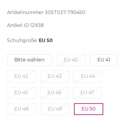
Artikelnummer
30ST027-790450
Artikel ID
12938
Schuhgröße:
EU 50
Bitte wählen
EU 40
EU 41
EU 42
EU 43
EU 44
EU 45
EU 46
EU 47
EU 48
EU 49
EU 50