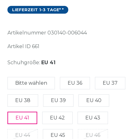
LIEFERZEIT 1-3 TAGE* *
Artikelnummer
030140-006044
Artikel ID
661
Schuhgröße:
EU 41
Bitte wählen
EU 36
EU 37
EU 38
EU 39
EU 40
EU 41
EU 42
EU 43
EU 44
EU 45
EU 46