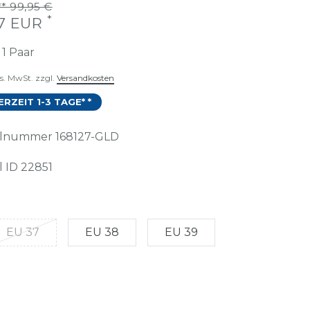
* 99,95 €
*
97 EUR
t
1
Paar
es. MwSt. zzgl.
Versandkosten
ERZEIT 1-3 TAGE* *
kelnummer
168127-GLD
l ID
22851
EU 37
EU 38
EU 39