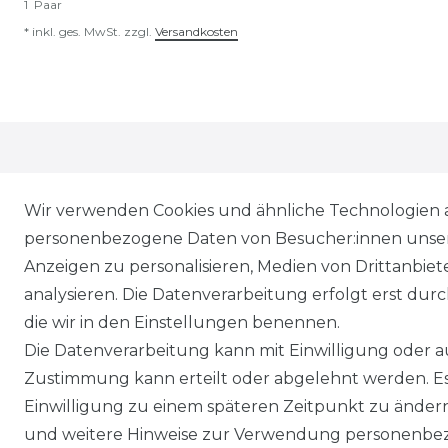
1
Paar
*
inkl. ges. MwSt.
zzgl.
Versandkosten
Wir verwenden Cookies und ähnliche Technologien 
personenbezogene Daten von Besucher:innen unserer
Anzeigen zu personalisieren, Medien von Drittanbie
* Alle Preise inkl. gesetzl. Mehrwertsteuer zzgl.
Vers
analysieren. Die Datenverarbeitung erfolgt erst durch
** Lieferung innerhalb von Deutschland in 1-3 Werk
die wir in den Einstellungen benennen.
*** Unverbindliche Preisempfehlung des Herstellers
Die Datenverarbeitung kann mit Einwilligung oder au
Zustimmung kann erteilt oder abgelehnt werden. Es 
Einwilligung zu einem späteren Zeitpunkt zu änder
Service
und weitere Hinweise zur Verwendung personenbez
Versand & Zahlung