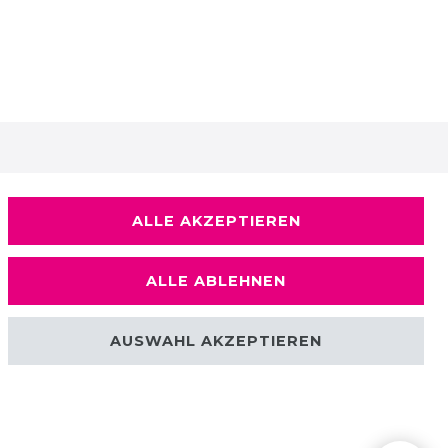
ALLE AKZEPTIEREN
ALLE ABLEHNEN
AUSWAHL AKZEPTIEREN
Kontakt
Sie erreichen uns Montag bis Freitag in der Zeit von