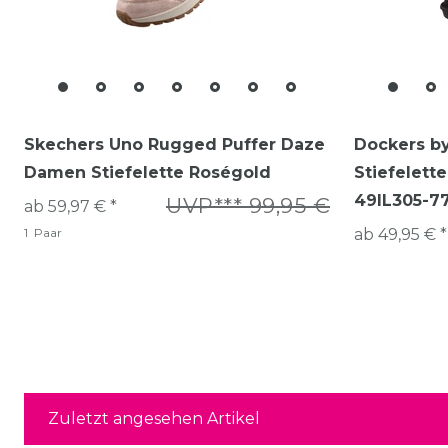
Skechers Uno Rugged Puffer Daze
Dockers b
Damen Stiefelette Roségold
Stiefelett
49IL305-7
UVP*** 99,95 €
ab 59,97 € *
1
Paar
ab 49,95 € *
Zuletzt angesehen Artikel