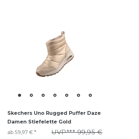
Skechers Uno Rugged Puffer Daze
Damen Stiefelette Gold
UVP*** 99,95 €
ab 59,97 € *