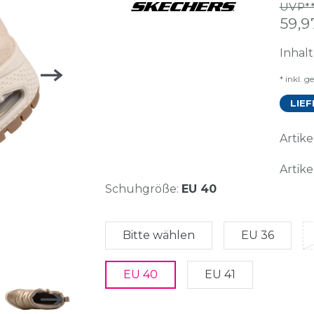
UVP**
59,
Inhal
* inkl. g
LIEF
Arti
Artike
Schuhgröße:
EU 40
Bitte wählen
EU 36
EU 40
EU 41