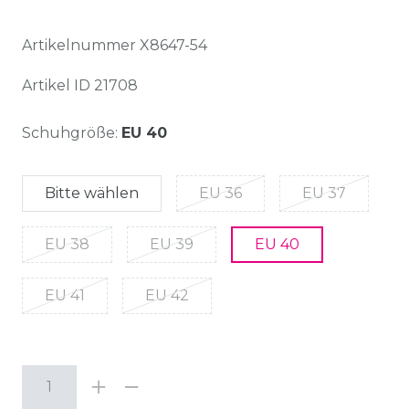
Artikelnummer
X8647-54
Artikel ID
21708
Schuhgröße:
EU 40
Bitte wählen
EU 36
EU 37
EU 38
EU 39
EU 40
EU 41
EU 42