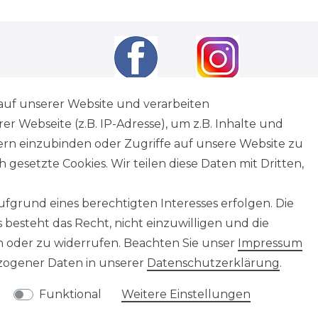
auf unserer Website und verarbeiten
 Webseite (z.B. IP-Adresse), um z.B. Inhalte und
andkosten
wenn nicht anders angegeben.
tern einzubinden oder Zugriffe auf unsere Website zu
tagen
 gesetzte Cookies. Wir teilen diese Daten mit Dritten,
fgrund eines berechtigten Interesses erfolgen. Die
besteht das Recht, nicht einzuwilligen und die
Information
n oder zu widerrufen. Beachten Sie unser
Impressum
Impressum
ogener Daten in unserer
Daten­schutz­erklärung
.
AGB
Datenschutz
Funktional
Weitere Einstellungen
Widerrufsbelehrung