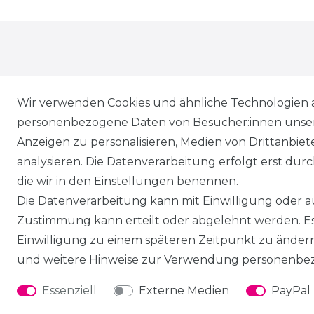
Wir verwenden Cookies und ähnliche Technologien 
personenbezogene Daten von Besucher:innen unserer
* Alle Preise inkl. gesetzl. Mehrwertsteuer zzgl.
Vers
Anzeigen zu personalisieren, Medien von Drittanbie
** Lieferung innerhalb von Deutschland in 1-3 Werk
analysieren. Die Datenverarbeitung erfolgt erst durch
*** Unverbindliche Preisempfehlung des Herstellers
die wir in den Einstellungen benennen.
Die Datenverarbeitung kann mit Einwilligung oder au
Zustimmung kann erteilt oder abgelehnt werden. Es 
Service
Einwilligung zu einem späteren Zeitpunkt zu änder
Versand & Zahlung
und weitere Hinweise zur Verwendung personenbez
Retoure
Essenziell
Externe Medien
PayPal
VERTRAG WIDERRUFEN