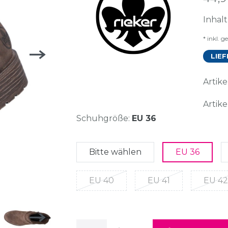
Inhal
* inkl. g
LIEF
Arti
Artike
Schuhgröße:
EU 36
Bitte wählen
EU 36
EU 40
EU 41
EU 42