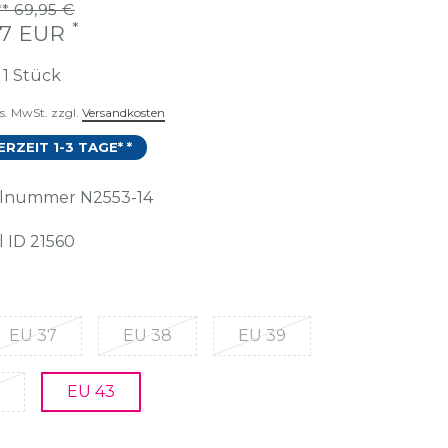
* 69,95 €
*
87 EUR
t
1
Stück
es. MwSt. zzgl.
Versandkosten
ERZEIT 1-3 TAGE* *
kelnummer
N2553-14
l ID
21560
EU 37
EU 38
EU 39
EU 43