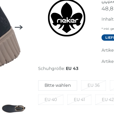
UVP**
48,
Inhal
* inkl. g
LIEF
Arti
Artike
Schuhgröße:
EU 43
Bitte wählen
EU 36
EU 40
EU 41
EU 42