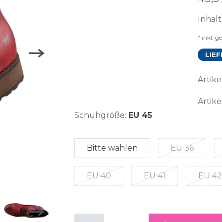
Inhal
* inkl. g
LIEF
Arti
Artike
Schuhgröße:
EU 45
Bitte wählen
EU 36
EU 40
EU 41
EU 42