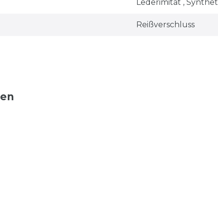
Lederimitat , Synthet
Reißverschluss
ten