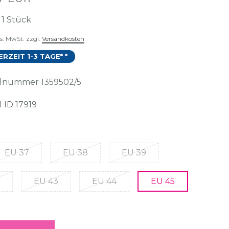
t
1
Stück
es. MwSt. zzgl.
Versandkosten
ERZEIT 1-3 TAGE* *
kelnummer
1359502/5
l ID
17919
EU 37
EU 38
EU 39
EU 43
EU 44
EU 45