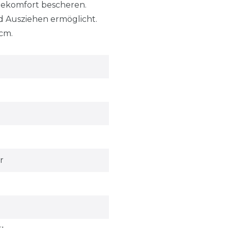
gekomfort bescheren.
d Ausziehen ermöglicht.
 cm.
r