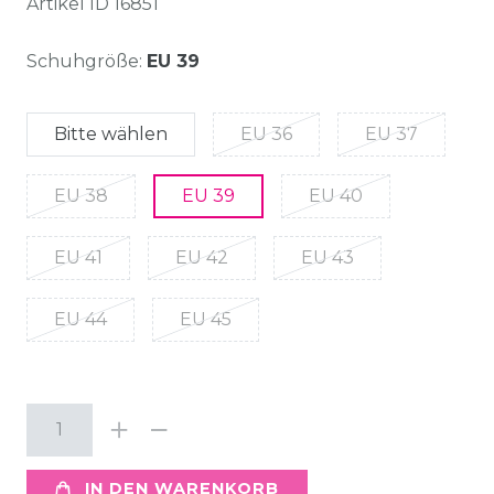
Artikel ID
16851
Schuhgröße:
EU 39
Bitte wählen
EU 36
EU 37
EU 38
EU 39
EU 40
EU 41
EU 42
EU 43
EU 44
EU 45
IN DEN WARENKORB