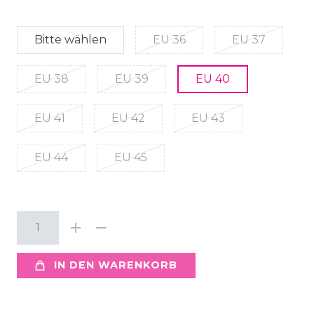
Bitte wählen
EU 36
EU 37
EU 38
EU 39
EU 40
EU 41
EU 42
EU 43
EU 44
EU 45
IN DEN WARENKORB