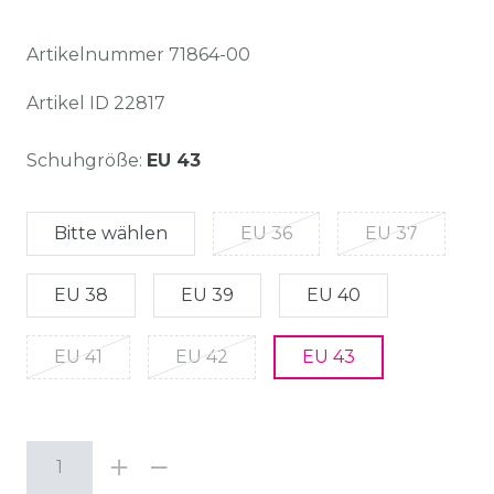
Artikelnummer
71864-00
Artikel ID
22817
Schuhgröße:
EU 43
Bitte wählen
EU 36
EU 37
EU 38
EU 39
EU 40
EU 41
EU 42
EU 43