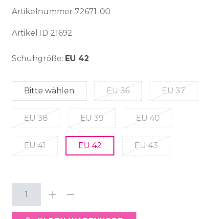
Artikelnummer
72671-00
Artikel ID
21692
Schuhgröße:
EU 42
Bitte wählen
EU 36
EU 37
EU 38
EU 39
EU 40
EU 41
EU 42
EU 43