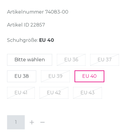
Artikelnummer
74083-00
Artikel ID
22857
Schuhgröße:
EU 40
Bitte wählen
EU 36
EU 37
EU 38
EU 39
EU 40
EU 41
EU 42
EU 43