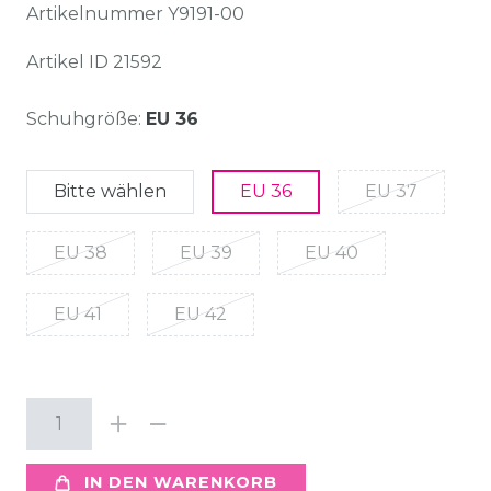
Artikelnummer
Y9191-00
Artikel ID
21592
Schuhgröße:
EU 36
Bitte wählen
EU 36
EU 37
EU 38
EU 39
EU 40
EU 41
EU 42
IN DEN WARENKORB