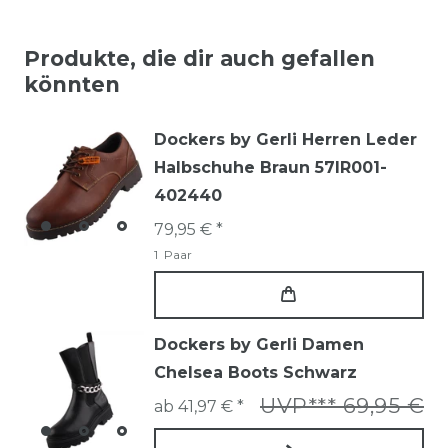
Produkte, die dir auch gefallen
könnten
Dockers by Gerli Herren Leder
Halbschuhe Braun 57IR001-
402440
79,95 € *
1
Paar
Dockers by Gerli Damen
Chelsea Boots Schwarz
UVP*** 69,95 €
ab 41,97 € *