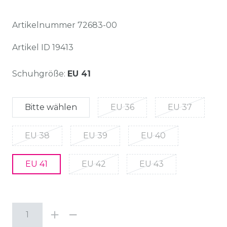
Artikelnummer
72683-00
Artikel ID
19413
Schuhgröße:
EU 41
Bitte wählen
EU 36
EU 37
EU 38
EU 39
EU 40
EU 41
EU 42
EU 43